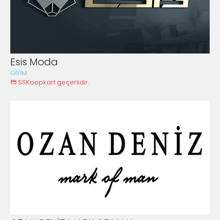
Esis Moda
GİYİM
SSKoopkart geçerlidir.