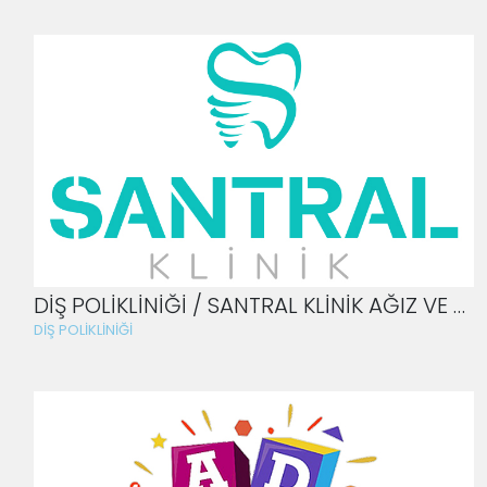
DİŞ POLİKLİNİĞİ / SANTRAL KLİNİK AĞIZ VE DİŞ SAĞLIĞI POLİKLİNİĞİ
DİŞ POLİKLİNİĞİ