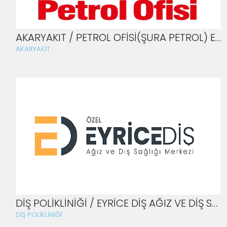
AKARYAKIT / PETROL OFİSİ(ŞURA PETROL) EMEK-KÜLTÜRPARK-DEMİRTAŞ ŞUBE
AKARYAKIT
DİŞ POLİKLİNİĞİ / EYRİCE DİŞ AĞIZ VE DİŞ SAĞLIĞI MERKEZİ
DİŞ POLİKLİNİĞİ