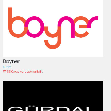
Boyner
GİYİM
SSKoopkart geçerlidir.