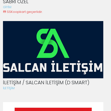
SABRİ ÖZEL
GİYİM
SSKoopkart geçerlidir.
İLETİŞİM / SALCAN İLETİŞİM (D SMART)
İLETİŞİM