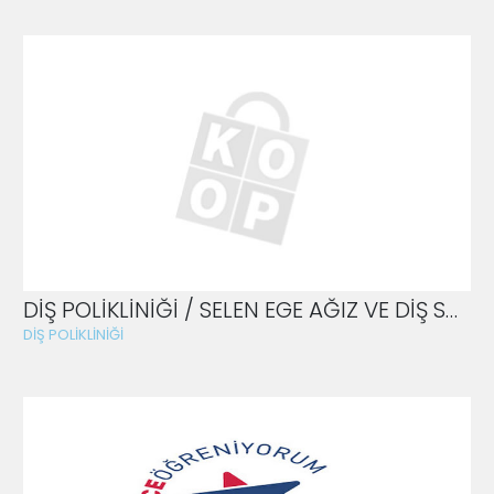
DİŞ POLİKLİNİĞİ / SELEN EGE AĞIZ VE DİŞ SAĞLIĞI POLİKLİNİĞİ
DİŞ POLİKLİNİĞİ