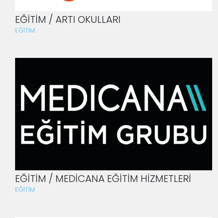
EĞİTİM / ARTI OKULLARI
EĞİTİM
EĞİTİM / MEDİCANA EĞİTİM HİZMETLERİ
EĞİTİM