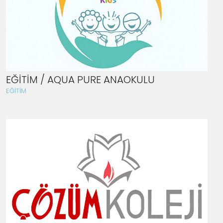
EĞİTİM / AQUA PURE ANAOKULU
EĞİTİM