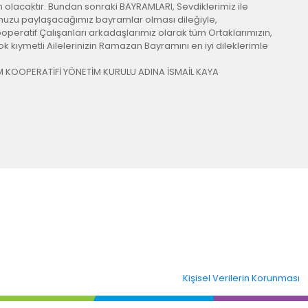
olacaktır. Bundan sonraki BAYRAMLARI, Sevdiklerimiz ile
ğumuzu paylaşacağımız bayramlar olması dileğiyle,
peratif Çalışanları arkadaşlarımız olarak tüm Ortaklarımızın,
 kıymetli Ailelerinizin Ramazan Bayramını en iyi dileklerimle
M KOOPERATİFİ YÖNETİM KURULU ADINA İSMAİL KAYA
Kişisel Verilerin Korunması